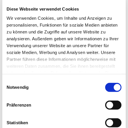
Verbindungsaufbaus der Website,
Auswertung der Systemsicherheit und -stabilität sowie
Diese Webseite verwendet Cookies
zu weiteren administrativen Zwecken im Rahmen der
Wir verwenden Cookies, um Inhalte und Anzeigen zu
Vertragserfüllung oder zur Erfüllung gesetzlicher oder
personalisieren, Funktionen für soziale Medien anbieten
aufsichtsbehördlicher Anforderungen an uns.
zu können und die Zugriffe auf unsere Website zu
analysieren. Außerdem geben wir Informationen zu Ihrer
Verwendung unserer Website an unsere Partner für
Die Verarbeitung beruht auf Art. 6 I lit. a DSGVO, wenn Sie
soziale Medien, Werbung und Analysen weiter. Unsere
uns Ihre Einwilligung zu der Verarbeitung der sie
Partner führen diese Informationen möglicherweise mit
betreffenden personenbezogenen Daten für einen oder
weiteren Daten zusammen, die Sie ihnen bereitgestellt
mehrere bestimmte Zwecke gegeben haben.
haben oder die sie im Rahmen Ihrer Nutzung der Dienste
gesammelt haben.
Einwilligungsauswahl
Die Verarbeitung beruht auf Art. 6 I lit. b DSGVO, wenn die
Notwendig
Verarbeitung zur Erfüllung eines Vertrages dessen
Vertragspartei die betroffene Person ist, erforderlich wird.
Präferenzen
Dies gilt auch bei vorvertraglichen Maßnahmen, die auf
Anfrage der betroffenen Person erfolgen.
Statistiken